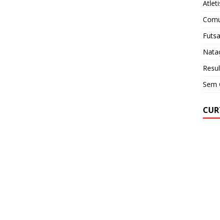
Atlet
Comu
Futsa
Nata
Resul
Sem 
CUR