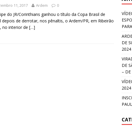
zembro 11, 2017
Ardem
0
VÍDE
ipe do JR/Corinthians ganhou o título da Copa Brasil de
ESPO
l depois de derrotar, nos pênaltis, o Ardem/PR, em Ribeirão
PARA
, no interior de
[…]
ARDE
DE S
2024
VIRA
DE S
– DE
VÍDE
2024
INSC
PAUL
CAT