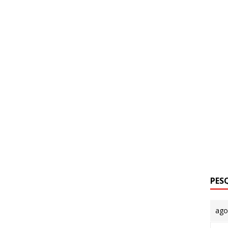
PES
ago