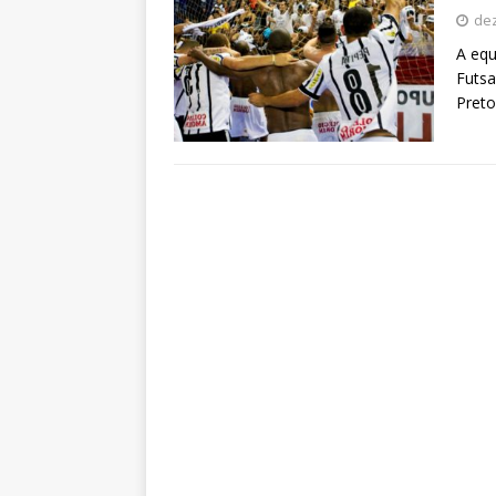
de
A equ
Futsa
Preto