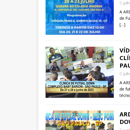
jul
A ARD
de Fu
[…]
VÍD
CL
PA
jul
A ARD
de fu
técni
ARD
DO
jun