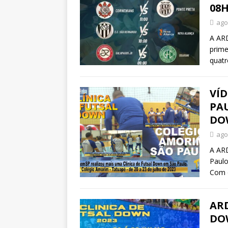
08H
ago
A ARD
prime
quat
VÍD
PAU
DO
ago
A ARD
Paulo
Com o
ARD
DOW