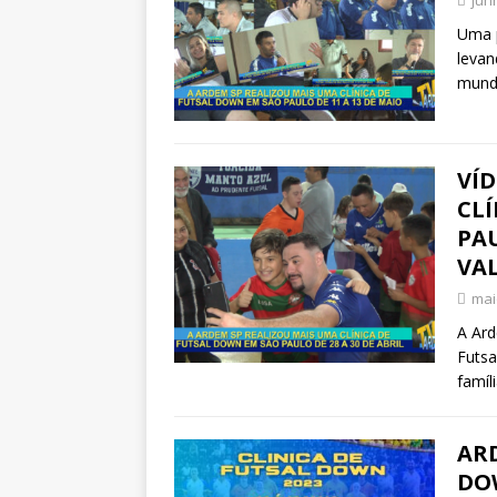
Uma p
levan
mundi
VÍD
CL
PA
VA
mai
A Ard
Futsa
famíl
ARD
DO