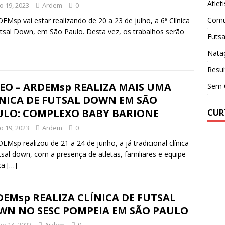
Atlet
ho 19, 2023
Ardem
0
Comu
EMsp vai estar realizando de 20 a 23 de julho, a 6ª Clínica
tsal Down, em São Paulo. Desta vez, os trabalhos serão
Futsa
Nata
Resul
EO – ARDEMsp REALIZA MAIS UMA
Sem 
ÍNICA DE FUTSAL DOWN EM SÃO
ULO: COMPLEXO BABY BARIONE
CUR
ho 19, 2023
Ardem
0
EMsp realizou de 21 a 24 de junho, a já tradicional clínica
tsal down, com a presença de atletas, familiares e equipe
ca
[…]
EMsp REALIZA CLÍNICA DE FUTSAL
WN NO SESC POMPEIA EM SÃO PAULO
ho 14, 2023
Ardem
0