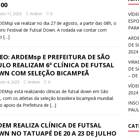
00
sto 11, 2023
Ardem
0
VÍDE
ESPO
EMsp vai realizar no dia 27 de agosto, a partir das 08h, o
PARA
iro Festival de Futsal Down. A rodada vai contar com
ro
[…]
ARDE
DE S
2024
EO: ARDEMsp E PREFEITURA DE SÃO
VIRA
LO REALIZAM 6ª CLÍNICA DE FUTSAL
DE S
WN COM SELEÇÃO BICAMPEÃ
– DE
sto 4, 2023
Ardem
0
VÍDE
EMsp está realizando clínicas de futsal down em São
2024
, com os atletas da seleção brasileira bicampeã mundial.
INSC
 apoio da Prefeitura de
[…]
PAUL
EM REALIZA CLÍNICA DE FUTSAL
CAT
N NO TATUAPÉ DE 20 A 23 DE JULHO