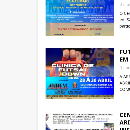
mai
O Cen
em Sã
parti
FU
EM
abri
A AR
ABRI
COMU
CE
ARD
IN