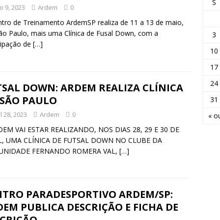
S
o 9, 2023
Ardem
0
tro de Treinamento ArdemSP realiza de 11 a 13 de maio,
o Paulo, mais uma Clínica de Fusal Down, com a
3
cipação de
[…]
10
17
24
TSAL DOWN: ARDEM REALIZA CLÍNICA
 SÃO PAULO
31
l 28, 2023
Ardem
0
« o
DEM VAI ESTAR REALIZANDO, NOS DIAS 28, 29 E 30 DE
L, UMA CLÍNICA DE FUTSAL DOWN NO CLUBE DA
NIDADE FERNANDO ROMERA VAL,
[…]
NTRO PARADESPORTIVO ARDEM/SP:
EM PUBLICA DESCRIÇÃO E FICHA DE
SCRIÇÃO