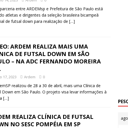
arceria entre ARDEMsp e Prefeitura de São Paulo está
do atletas e dirigentes da seleção brasileira bicampeã
al de futsal down para realização de
[…]
EO: ARDEM REALIZA MAIS UMA
ÍNICA DE FUTSAL DOWN EM SÃO
ULO – NA ADC FERNANDO MOREIRA
L
o 17, 2023
Ardem
0
emSP realizou de 28 a 30 de abril, mais uma Clínica de
l Down em São Paulo. O projeto visa levar informações à
ia
[…]
PES
EM REALIZA CLÍNICA DE FUTSAL
ago
WN NO SESC POMPÉIA EM SP