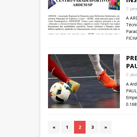
jan
A ARD
Técni
Parad
FICH
PR
PAU
abri
A Ar
PAUL
Empen
0.168
«
1
2
3
»