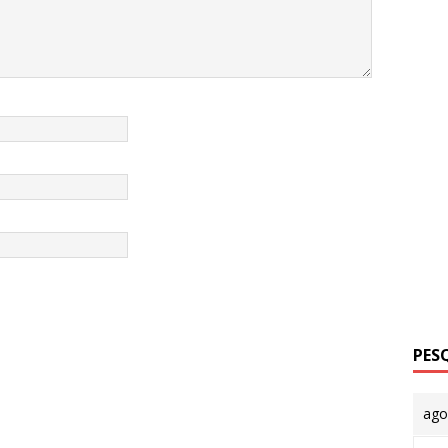
PES
ago