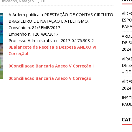
unicados
,
Natação
0
VÍDE
A Ardem publica a PRESTAÇÃO DE CONTAS CIRCUITO
ESPO
BRASILEIRO DE NATAÇÃO E ATLETISMO.
PARA
Convênio n. 81/SEME/2017
Empenho n. 120.490/2017
ARDE
Processo Administrativo n. 2017-0.176.303-2
DE S
0Balancete de Receita e Despesa ANEXO VI
2024
CorreçãoI
VIRA
DE S
0Conciliacao Bancaria Anexo V Correção I
– DE
0Conciliacao Bancaria Anexo V Correção
VÍDE
2024
INSC
PAUL
CAT